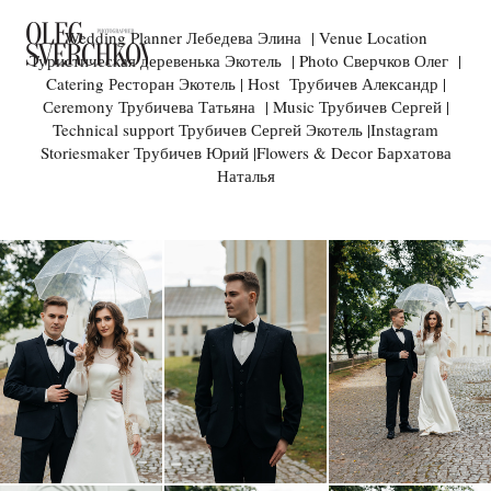
Wedding Planner Лебедева Элина | Venue Location
Туристическая деревенька Экотель | Photo Сверчков Олег |
Catering Ресторан Экотель | Host Трубичев Александр |
Сeremony Трубичева Татьяна | Music Трубичев Сергей |
Technical support Трубичев Сергей Экотель |Instagram
Storiesmaker Трубичев Юрий |Flowers & Decor Бархатова
Наталья